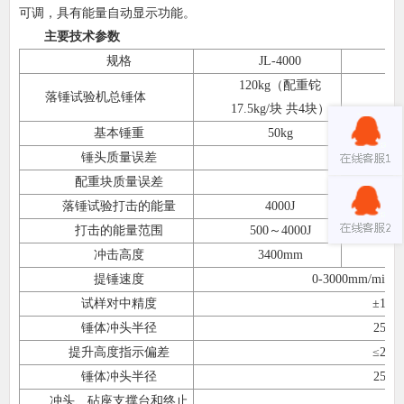
可调，具有能量自动显示功能。
主要技术参数
规格
JL-4000
120kg（配重铊
落锤试验机总锤体
17.5kg/块 共4块）
基本锤重
50kg
锤头质量误差
≤±1
配重块质量误差
≤±0.5
落锤试验打击的能量
4000J
打击的能量范围
500～4000J
冲击高度
3400mm
提锤速度
0-3000mm/m
试样对中精度
±1m
锤体冲头半径
25m
提升高度指示偏差
≤2m
锤体冲头半径
25m
冲头、砧座支撑台和终止