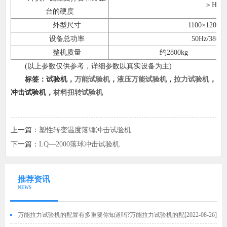
＞HRC
台的硬度
外型尺寸
1100×1200×
设备总功率
50Hz/380V
整机质量
约2800kg
(以上参数仅供参考，详细参数以真实设备为主)
标签：试验机
，
万能试验机
，
液压万能试验机
，
拉力试验机
，
冲击试验机
，
材料扭转试验机
上一篇：
塑性转变温度落锤冲击试验机
下一篇：
LQ—2000落球冲击试验机
推荐资讯
NEWS
万能拉力试验机的配置有多重要你知道吗?万能拉力试验机的配
[2022-08-26]