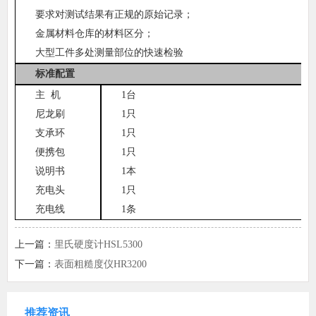
要求对测试结果有正规的原始记录；
金属材料仓库的材料区分；
大型工件多处测量部位的快速检验
标准配置
主 机
1台
尼龙刷
1只
支承环
1只
便携包
1只
说明书
1本
充电头
1只
充电线
1条
上一篇：
里氏硬度计HSL5300
下一篇：
表面粗糙度仪HR3200
推荐资讯