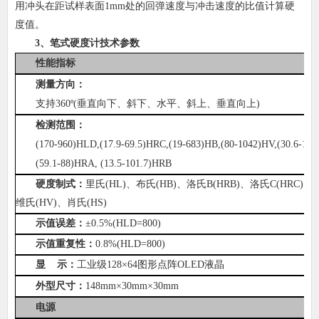
用冲头在距试样表面1mm处的回弹速度与冲击速度的比值计算硬
度值。
3、
笔式硬度计
技术参数
性能指标
测量方向：
支持360º(垂直向下、斜下、水平、斜上、垂直向上)
检测范围：
(170-960)HLD,(17.9-69.5)HRC,(19-683)HB,(80-1042)HV,(30.6-102
(59.1-88)HRA, (13.5-101.7)HRB
硬度制式：
里氏(HL)、布氏(HB)、洛氏B(HRB)、洛氏C(HRC)、
维氏(HV)、肖氏(HS)
示值误差：
±0.5%(HLD=800)
示值重复性：
0.8%(HLD=800)
显 示：
工业级128×64图形点阵OLED液晶
外型尺寸
：
148mm×30mm×30mm
电源