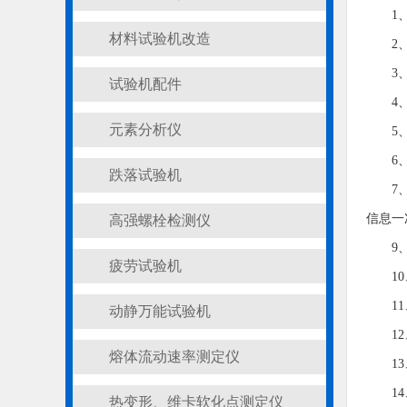
1
材料试验机改造
2
3
试验机配件
4
元素分析仪
5
6
跌落试验机
7
信息一
高强螺栓检测仪
9
疲劳试验机
1
1
动静万能试验机
1
熔体流动速率测定仪
1
1
热变形、维卡软化点测定仪