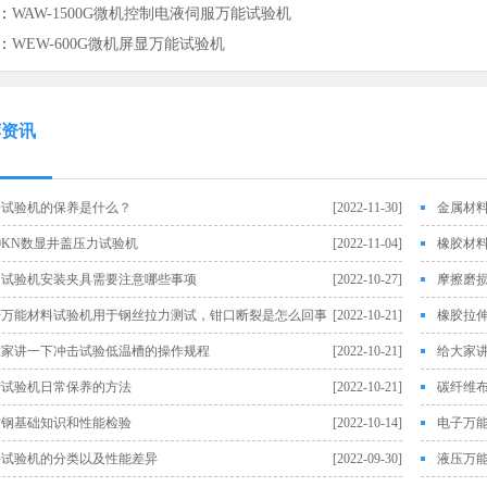
：
WAW-1500G微机控制电液伺服万能试验机
：
WEW-600G微机屏显万能试验机
荐资讯
击试验机的保养是什么？
[2022-11-30]
金属材
00KN数显井盖压力试验机
[2022-11-04]
橡胶材
力试验机安装夹具需要注意哪些事项
[2022-10-27]
摩擦磨
子万能材料试验机用于钢丝拉力测试，钳口断裂是怎么回事
[2022-10-21]
橡胶拉
大家讲一下冲击试验低温槽的操作规程
[2022-10-21]
给大家
劳试验机日常保养的方法
[2022-10-21]
碳纤维
纹钢基础知识和性能检验
[2022-10-14]
电子万
料试验机的分类以及性能差异
[2022-09-30]
液压万