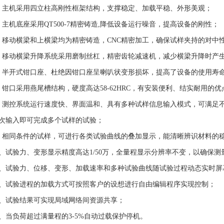
、主机采用四立柱高刚性框架结构，支撑稳定、加载平稳、外形美观；
、主机底座采用QT500-7精密铸造,降低设备运行噪音，提高设备的刚性；
、移动横梁和上横梁均为精密铸造，CNC精密加工，确保试样夹持的对中
、移动横梁升降系统采用磨制丝杠，精密齿轮减速机，减少横梁升降时产
、半开式钳口座、杜绝因钳口座呈喇叭状变形损坏，提高了设备的使用寿
、钳口采用燕尾槽结构，硬度高达58-62HRC，有安装便利、结实耐用的优
、测控系统运行速度快、界面温和、具有多种试样信息输入模式，可满足
次输入即可完成多个试样的试验；
、相同条件的试样，可进行各类试验曲线的叠加显示，能清晰辨识材料的
0、试验力、变形显示精度高达1/50万，全量程显示分辨率不变，以确保
1、试验力、位移、变形、加载速率和多种试验曲线随试验过程动态实时屏
2、试验进程的加载方式可按照客户的设想进行自由编辑程序实现控制；
3、试验结果可实现局域网络间资源共享；
4、当负荷超过满量程的3-5%自动过载保护停机。