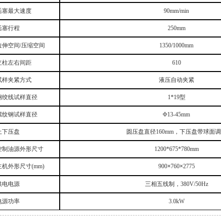
活塞最大速度
90mm/min
活塞行程
250mm
拉伸空间/压缩空间
1350/1000mm
立柱左右间距
610
试样夹紧方式
液压自动夹紧
钢绞线试样直径
1*19型
螺纹钢试样直径
Φ13-45mm
上下压盘
圆压盘直径160mm，下压盘带球面
控制油源外形尺寸
1200*675*780mm
主机外形尺寸(mm)
900
×
760
×
2775
供电电源
三相五线制，380V/50Hz
电源功率
3.0kW