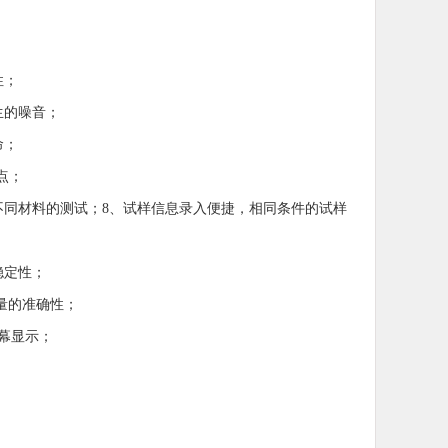
性；
生的噪音；
命；
点；
不同材料的测试；8、试样信息录入便捷，相同条件的试样
稳定性；
测量的准确性；
幕显示；