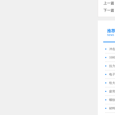
上一篇
下一篇
推
NEWS
冲
10
拉
电
给
疲
螺
材