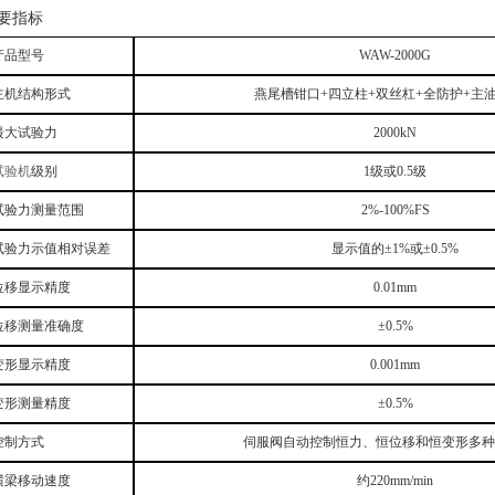
要指标
产品型号
WAW-
2
000G
主机结构形式
燕尾槽钳口+四立柱+双丝杠+全防护+主
最大试验力
2
000kN
试验机
级别
1级或0.5级
试验力测量范围
2%-100%FS
试验力示值相对误差
显示值的±1%或±0.5%
位移显示精度
0.01mm
位移测量准确度
±0.5%
变形显示精度
0.001mm
变形测量精度
±0.5%
控制方式
伺服阀自动控制恒力、恒位移和恒变形多种
横梁移动速度
约220mm/min