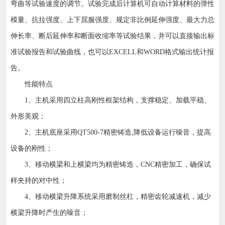
弯曲等试验速度的调节。试验完成后计算机可自动计算材料的弹性
模量、抗拉强度、上下屈服强度、规定非比例延伸强度、最大力总
伸长率、断后延伸率和断面收缩率等试验结果，并可以直接输出标
准试验报告和试验曲线，也可以
EXCELL和WORD格式输出统计报
告。
性能特点
1、主机采用四立柱高刚性框架结构，支撑稳定、加载平稳、
外形美观；
2、主机底座采用QT500-7精密铸造,降低设备运行噪音，提高
设备的刚性；
3、移动横梁和上横梁均为精密铸造，CNC精密加工，确保试
样夹持的对中性；
4、移动横梁升降系统采用磨制丝杠，精密齿轮减速机，减少
横梁升降时产生的噪音；