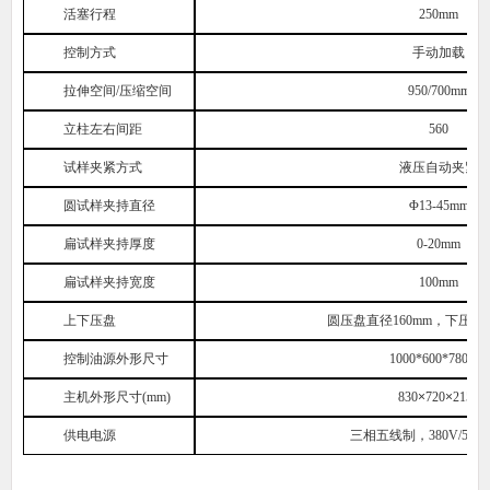
活塞行程
250mm
控制方式
手动加载
拉伸空间/压缩空间
950/700mm
立柱左右间距
560
试样夹紧方式
液压自动夹紧
圆试样夹持直径
Φ13-45mm
扁试样夹持厚度
0-20mm
扁试样夹持宽度
100mm
上下压盘
圆压盘直径160mm，下压
控制油源外形尺寸
1000*600*780mm
主机外形尺寸(mm)
830
×
720
×
2155
供电电源
三相五线制，380V/50H