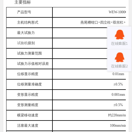
主要指标
产品型号
WEW-
1
000
G
主机结构形式
燕尾槽钳口+四立柱+双丝杠+全
最大试验力
2
000kN
试验机
级别
1级
试验力测量范围
2%-100%FS
试验力示值相对误差
显示值的±1%
位移显示精度
0.01mm
位移测量准确度
±0.5%
变形显示精度
0.001mm
变形测量精度
±0.5%
横梁移动速度
约220mm/min
活塞最大速度
100mm/min