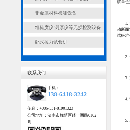
研单位
非金属材料检测设备
1
粗糙度仪 测厚仪等无损检测设备
动断面
试验准
卧式拉力试验机
2.
联系我们
3
手机：
138-6418-3242
4
传真：+086-531-81901323
公司地址：济南市槐荫区经十西路6102
5
号