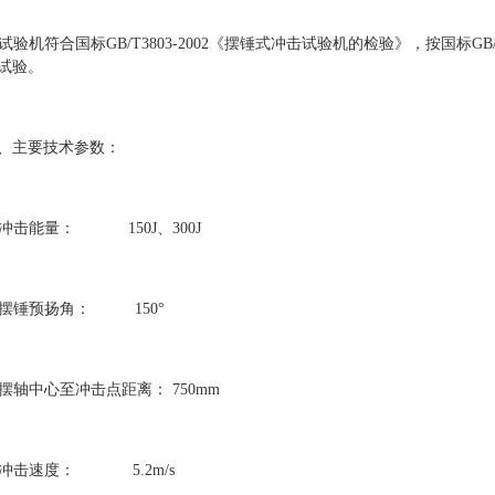
. 试验机符合国标GB/T3803-2002《摆锤式冲击试验机的检验》，按国标G
试验。
、主要技术参数：
. 冲击能量： 150J、300J
. 摆锤预扬角： 150°
. 摆轴中心至冲击点距离： 750mm
. 冲击速度： 5.2m/s