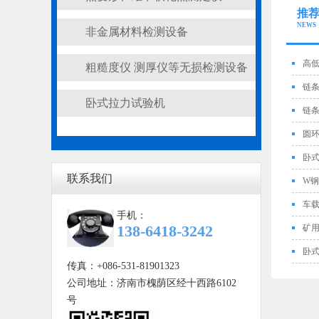
推
NEWS
非金属材料检测设备
高
粗糙度仪 测厚仪等无损检测设备
链
卧式拉力试验机
链
圆
卧
联系我们
W
车
手机：
138-6418-3242
矿
卧
传真：+086-531-81901323
公司地址：济南市槐荫区经十西路6102
号