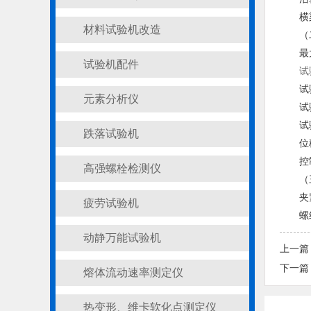
横
材料试验机改造
（
最
试验机配件
试
试
元素分析仪
试
试
跌落试验机
位
控
高强螺栓检测仪
（
夹
疲劳试验机
螺
动静万能试验机
上一篇
下一篇
熔体流动速率测定仪
热变形、维卡软化点测定仪