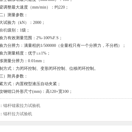
梁调整最大速度（
mm/min
）：约
220
；
二）测量参数：
大试验力（
kN
）：
2000
；
验机
级别：
1
级；
验力有效测量范围：
2%-100%F.S
；
验力分辨力：满量程的
1/500000
（全量程只有一个分辨力，不分档）；
验力测量精度：优于≤±
1%
；
移测量分辨力：
0.01mm
；
制方式：力闭环控制、变形闭环控制、位移闭环控制。
三）附具参数：
紧方式：内置楔型液压自动夹紧；
纹钢钳口外形尺寸
(mm)
：高
120
×宽
100
；
：
锚杆锚索拉力试验机
：
锚杆拉力试验机