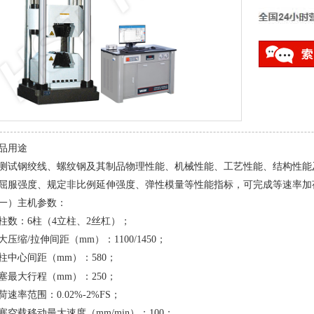
品用途
测试钢绞线、螺纹钢及其制品物理性能、机械性能、工艺性能、结构性能
屈服强度、规定非比例延伸强度、弹性模量等性能指标，可完成等速率加
一）主机参数：
柱数：
6
柱（
4
立柱、
2
丝杠）；
大压缩
/
拉伸间距（
mm
）：
1100/1450
；
柱中心间距（
m
m
）：
580
；
塞最大行程（
mm
）：
250
；
荷速率范围：
0.02%-2%FS
；
塞空载移动最大速度（
mm/min
）：
100
；