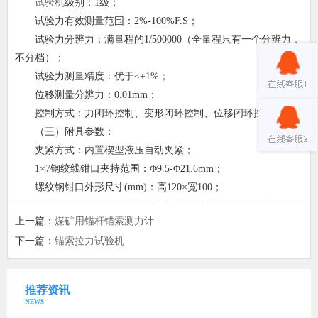
试验机
级别：
1
级；
试验力有效测量范围：
2%-100%F.S
；
试验力分辨力：满量程的
1/500000
（全量程只有一个分辨力，
不分档）；
试验力测量精度：优于≤±
1%
；
位移测量分辨力：
0.01mm
；
控制方式：力闭环控制、变形闭环控制、位移闭环控制。
（三）附具参数：
夹紧方式：内置楔型液压自动夹紧；
1
×
7
钢绞线钳口夹持范围：Φ
9.5-
Φ
21.6mm
；
螺纹钢钳口外形尺寸
(mm)
：高
120
×宽
100
；
上一篇：
煤矿用锚杆锚索测力计
下一篇：
锚索拉力试验机
推荐资讯
NEWS