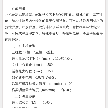
产品用途
本机是测试钢绞线、螺纹钢及其制品物理性能、机械性能、工艺性
能、结构性能及内外缺陷的重要仪器设备。可自动求取所测材料的
抗拉强度、屈服强度、规定非比例延伸强度、弹性模量等性能指
标，可完成等速率加荷、等速率变形、等速率位移、等速率应变等
闭环控制。
（
一）主机参数：
立柱数：
6
柱（
4
立柱、
2
丝杠）；
最大压缩
/
拉伸间距（
mm
）：
1100/1450
；
立柱中心间距（
m
m
）：
580
；
活塞最大行程（
mm
）：
250
；
加荷速率范围：
0.02%-2%FS
；
活塞空载移动最大速度（
mm/min
）：
100
；
横梁调整最大速度（
mm/min
）：约
220
；
（二）测量参数：
最大试验力（
kN
）：
1000
；