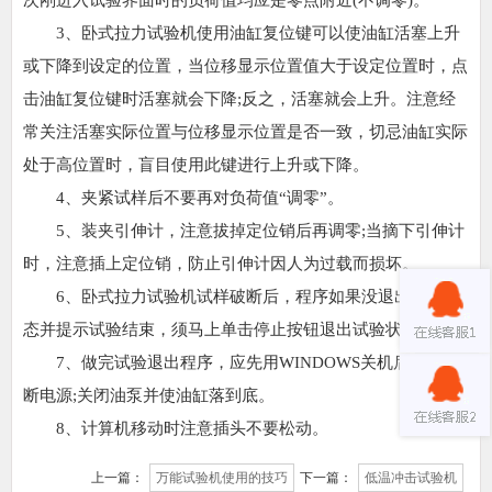
3、卧式拉力试验机使用油缸复位键可以使油缸活塞上升
或下降到设定的位置，当位移显示位置值大于设定位置时，点
击油缸复位键时活塞就会下降;反之，活塞就会上升。注意经
常关注活塞实际位置与位移显示位置是否一致，切忌油缸实际
处于高位置时，盲目使用此键进行上升或下降。
4、夹紧试样后不要再对负荷值“调零”。
5、装夹引伸计，注意拔掉定位销后再调零;当摘下引伸计
时，注意插上定位销，防止引伸计因人为过载而损坏。
6、卧式拉力试验机试样破断后，程序如果没退出试验状
态并提示试验结束，须马上单击停止按钮退出试验状态。
7、做完试验退出程序，应先用WINDOWS关机后方可切
断电源;关闭油泵并使油缸落到底。
8、计算机移动时注意插头不要松动。
上一篇：
万能试验机使用的技巧
下一篇：
低温冲击试验机