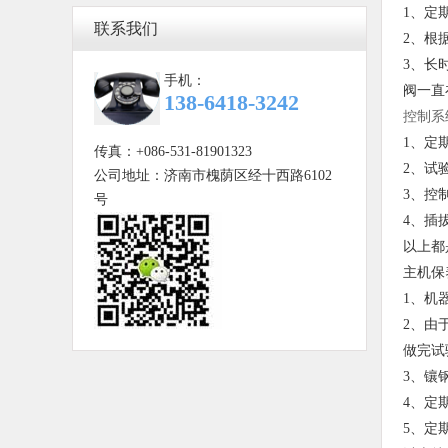
1、定
联系我们
2、根
3、长
手机：
阀一直
138-6418-3242
控制系
1、定
传真：+086-531-81901323
2、试
公司地址：济南市槐荫区经十西路6102
3、控
号
4、插
以上都
主机保
1、机
2、由
做完试
3、镶
4、定
5、定