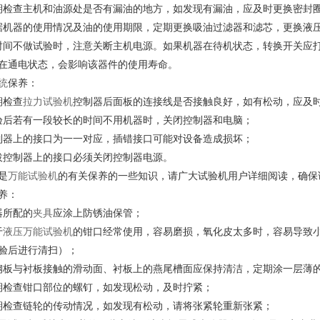
期检查主机和油源处是否有漏油的地方，如发现有漏油，应及时更换密封
据机器的使用情况及油的使用期限，定期更换吸油过滤器和滤芯，更换液
时间不做试验时，注意关断主机电源。如果机器在待机状态，转换开关应打
在通电状态，会影响该器件的使用寿命。
统
保养：
期检查
拉力试验机
控制器后面板的连接线是否接触良好，如有松动，应及
验后若有一段较长的时间不用机器时，关闭控制器和电脑；
制器上的接口为一一对应，插错接口可能对设备造成损坏；
拔控制器上的接口必须关闭控制器电源。
是
万能试验机
的有关保养的一些知识，请广大试验机用户详细阅读，确保
养：
器所配的
夹具
应涂上防锈油保管；
于
液压万能试验机
的钳口经常使用，容易磨损，氧化皮太多时，容易导致
验后进行清扫）；
钢板与衬板接触的滑动面、衬板上的燕尾槽面应保持清洁，定期涂一层薄的
期检查钳口部位的螺钉，如发现松动，及时拧紧；
期检查链轮的传动情况，如发现有松动，请将张紧轮重新张紧；