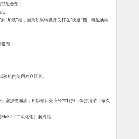
圈或组合垫；
压油。
到“加载”档，因为如果转换开关打在“快退”档，电磁换向
时紧固；
试验机的使用寿命延长。
小活塞损伤漏油，所以钳口处应经常打扫，保持清洁（每次
MoS2（二硫化钼）润滑脂；