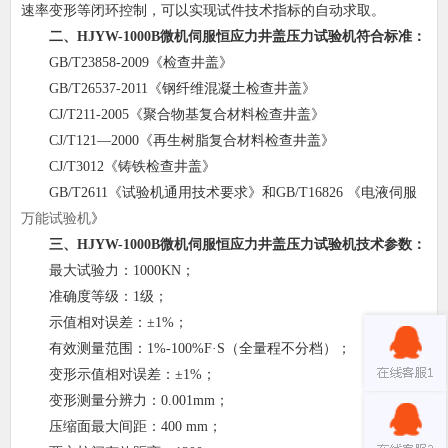
速率变形等闭环控制，可以实现试件技术指标的自动求取。
二、HJYW-1000B微机伺服恒应力井盖压力试验机符合标准：
GB/T23858-2009《检查井盖》
GB/T26537-2011《钢纤维混凝土检查井盖》
CJ/T211-2005《聚合物基复合材料检查井盖》
CJ/T121—2000《再生树脂复合材料检查井盖》
CJ/T3012《铸铁检查井盖》
GB/T2611《试验机通用技术要求》和GB/T16826 《电液伺服
万能试验机
》
三、HJYW-1000B微机伺服恒应力井盖压力试验机技术参数：
最大试验力：1000KN；
准确度等级：1级；
示值相对误差：±1%；
有效测量范围：1%-100%F·S（全量程不分档）；
变形示值相对误差：±1%；
变形测量分辨力：0.001mm；
压缩面最大间距：400 mm；