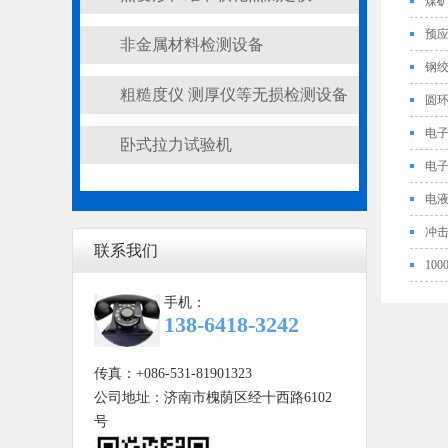
煤
预
非金属材料检测设备
钢
粗糙度仪 测厚仪等无损检测设备
圆
电
卧式拉力试验机
电
电
冲
联系我们
10
手机：
138-6418-3242
传真：+086-531-81901323
公司地址：济南市槐荫区经十西路6102
号