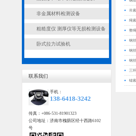
钢
吊
非金属材料检测设备
绳
粗糙度仪 测厚仪等无损检测设备
整
钢
卧式拉力试验机
钢
钢
三
联系我们
锚
手机：
138-6418-3242
传真：+086-531-81901323
公司地址：济南市槐荫区经十西路6102
号