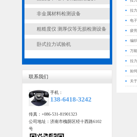
拉
拉
非金属材料检测设备
电
粗糙度仪 测厚仪等无损检测设备
疲
编
卧式拉力试验机
万
拉
如
联系我们
关
手机：
138-6418-3242
传真：+086-531-81901323
公司地址：济南市槐荫区经十西路6102
号