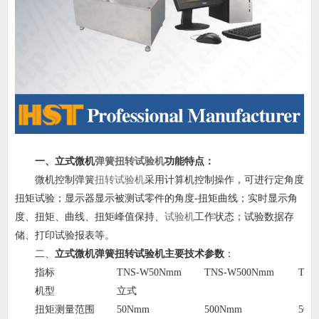
一、
立式微机
弹簧扭转试验机
功能特点：
微机控制弹簧
扭转试验机
采用计算机控制操作，可进行定角度
扭矩试验；显示器显示被测试零件的角度-扭矩曲线；实时显示角
度、扭矩、曲线、扭矩峰值保持、
试验机
工作状态；试验数据存
储、打印试验报表等。
二、
立式微机弹簧扭转试验机
主要技术参数
：
指标
TNS-W50Nmm
TNS-W500Nmm
TNS
机型
立式
扭矩测量范围
50Nmm
500Nmm
500