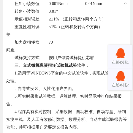
扭矩小读数值
0.001Nmm
0.01Nmm
0.1
转角小读数值
0.01°
示值相对误差
≤±1% （正转和反转两个方向）
重复性相对误
≤1%（正转和反转两个方向）
差
加力盘扭矩盘
70
间距
试样夹持方式
按用户弹簧试样提供芯轴
三、
立式微机弹簧扭转试验机
试验
软件
：
1.适用于WINDOWS平台的中文试验软件，实现试验数据采集
处理。
2.向导式安装、人性化用户界面。
3.可实时采集试验数据、运算处理、实时显示并打印结果报
告。
4.程序具有实时控制、采集数据、自动校准、自动存盘、绘制
实测曲线、及人工有效修订数据、数理分析、自动生成试验报告等
功能，并可根据用户需要定义报告内容。