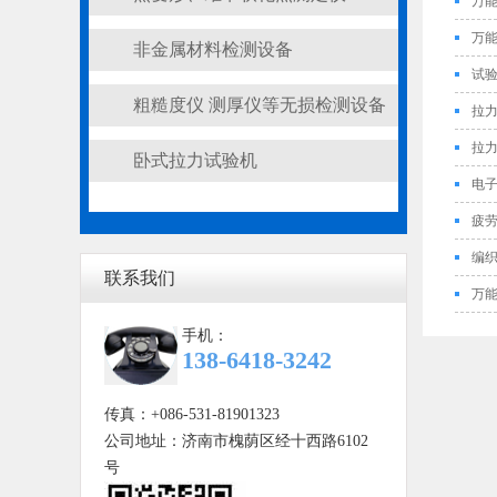
万
配置
万
非金属材料检测设备
试
粗糙度仪 测厚仪等无损检测设备
拉
拉
卧式拉力试验机
电
疲
编
联系我们
万
手机：
138-6418-3242
传真：+086-531-81901323
公司地址：济南市槐荫区经十西路6102
号